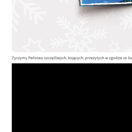
Życzymy Państwu szczęśliwych, kojących, przeżytych w zgodzie ze św