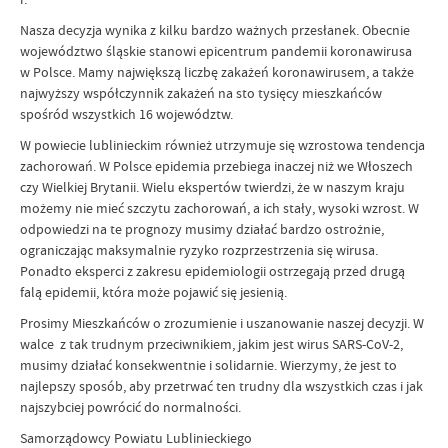
Nasza decyzja wynika z kilku bardzo ważnych przesłanek. Obecnie
województwo śląskie stanowi epicentrum pandemii koronawirusa
w Polsce. Mamy największą liczbę zakażeń koronawirusem, a także
najwyższy współczynnik zakażeń na sto tysięcy mieszkańców
spośród wszystkich 16 województw.
W powiecie lublinieckim również utrzymuje się wzrostowa tendencja
zachorowań. W Polsce epidemia przebiega inaczej niż we Włoszech
czy Wielkiej Brytanii. Wielu ekspertów twierdzi, że w naszym kraju
możemy nie mieć szczytu zachorowań, a ich stały, wysoki wzrost. W
odpowiedzi na te prognozy musimy działać bardzo ostrożnie,
ograniczając maksymalnie ryzyko rozprzestrzenia się wirusa.
Ponadto eksperci z zakresu epidemiologii ostrzegają przed drugą
falą epidemii, która może pojawić się jesienią.
Prosimy Mieszkańców o zrozumienie i uszanowanie naszej decyzji. W
walce z tak trudnym przeciwnikiem, jakim jest wirus SARS-CoV-2,
musimy działać konsekwentnie i solidarnie. Wierzymy, że jest to
najlepszy sposób, aby przetrwać ten trudny dla wszystkich czas i jak
najszybciej powrócić do normalności.
Samorządowcy Powiatu Lublinieckiego