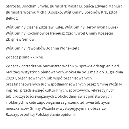
Starosta, Joachim Smyła; Burmistrz Miasta Lublińca Edward Maniura;
Burmistrz Woźnik Michał Aloszko; Wójt Gminy Boronów Krzysztof
Bełkot;
Wójt Gminy Ciasna Zdzisław Kulej; Wójt Gminy Herby Iwona Burek;
Wójt Gminy Kochanowice Ireneusz Czech; Wójt Gminy Koszęcin
Zbigniew Seniów;
Wójt Gminy Pawonków Joanna Wons-Kleta.
Zobacz pismo -
kliknij
.
Zobacz -
Zarządzenie burmistrza Woźnik w sprawie odstąpienia od
realizacji wszystkich planowanych w okresie od 1 maja do 31 grudnia
2020 r, organizowanych lub współorganizowanych
oraz finansowanych lub współfianansowanych przez Gminę Woźniki
imprez i przedsięwzięć kulturalnych, sportowych, rekreacyjnych
lub uroczystości związanych z obchodami świąt państwowych
i loklanych w celu zapobiegania zagrożeniu zdrowia lub życia
mieszkańców Gminy Woźniki w występującym na obszarze
Rzeczypospolitej Polskiej stanie epidemii.