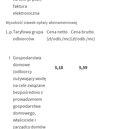
faktura
elektroniczna
Wysokość stawek opłaty abonamentowej.
L.p.
Taryfowa grupa
Cena netto
Cena brutto
odbiorców
(zł/odb./mc)
(zł/odb./mc)
I
Gospodarstwa
domowe
5,18
5,59
(odbiorcy
zużywający wodę
na cele związane
bezpośrednio z
prowadzeniem
gospodarstwa
domowego,
właściciele i
zarządcy domów