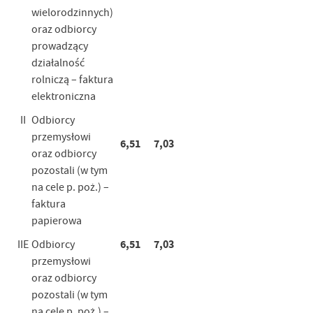
wielorodzinnych)
oraz odbiorcy
prowadzący
działalność
rolniczą – faktura
elektroniczna
II
Odbiorcy
przemysłowi
6,51
7,03
oraz odbiorcy
pozostali (w tym
na cele p. poż.) –
faktura
papierowa
6,51
7,03
IIE
Odbiorcy
przemysłowi
oraz odbiorcy
pozostali (w tym
na cele p. poż.) –