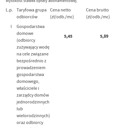
Wysokość stawek opłaty abonamentowej.
L.p.
Taryfowa grupa
Cena netto
Cena brutto
odbiorców
(zł/odb./mc)
(zł/odb./mc)
I
Gospodarstwa
domowe
5,45
5,89
(odbiorcy
zużywający wodę
na cele związane
bezpośrednio z
prowadzeniem
gospodarstwa
domowego,
właściciele i
zarządcy domów
jednorodzinnych
lub
wielorodzinnych)
oraz odbiorcy