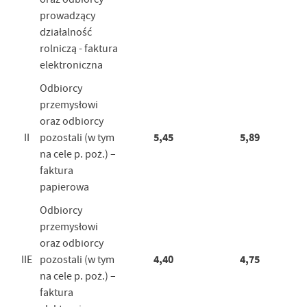
prowadzący
działalność
rolniczą - faktura
elektroniczna
Odbiorcy
przemysłowi
oraz odbiorcy
5,45
5,89
II
pozostali (w tym
na cele p. poż.) –
faktura
papierowa
Odbiorcy
przemysłowi
oraz odbiorcy
4,40
4,75
IIE
pozostali (w tym
na cele p. poż.) –
faktura