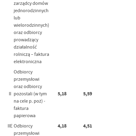
zarządcy domów
jednorodzinnych
lub
wielorodzinnych)
oraz odbiorcy
prowadzący
działalność
rolniczą – faktura
elektroniczna
Odbiorcy
przemysłowi
oraz odbiorcy
5,18
5,59
II
pozostali (w tym
na cele p. poż) -
faktura
papierowa
4,18
4,51
IIE
Odbiorcy
przemysłowi