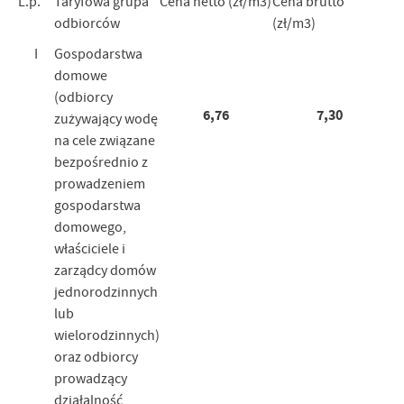
L.p.
Taryfowa grupa
Cena netto (zł/m3)
Cena brutto
odbiorców
(zł/m3)
I
Gospodarstwa
domowe
(odbiorcy
6,76
7,30
zużywający wodę
na cele związane
bezpośrednio z
prowadzeniem
gospodarstwa
domowego,
właściciele i
zarządcy domów
jednorodzinnych
lub
wielorodzinnych)
oraz odbiorcy
prowadzący
działalność