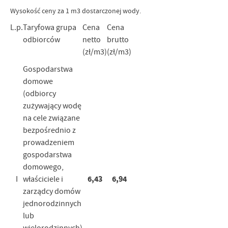
Wysokość ceny za 1 m3 dostarczonej wody.
L.p.
Taryfowa grupa
Cena
Cena
odbiorców
netto
brutto
(zł/m3)
(zł/m3)
Gospodarstwa
domowe
(odbiorcy
zużywający wodę
na cele związane
bezpośrednio z
prowadzeniem
gospodarstwa
domowego,
6,43
6,94
I
właściciele i
zarządcy domów
jednorodzinnych
lub