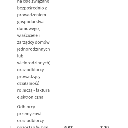
na cele związane
bezpośrednio z
prowadzeniem
gospodarstwa
domowego,
właściciele i
zarządcy domów
jednorodzinnych
lub
wielorodzinnych)
oraz odbiorcy
prowadzący
działalność
rolniczą - faktura
elektroniczna
Odbiorcy
przemysłowi
oraz odbiorcy
6,67
7,20
II
pozostali (w tym