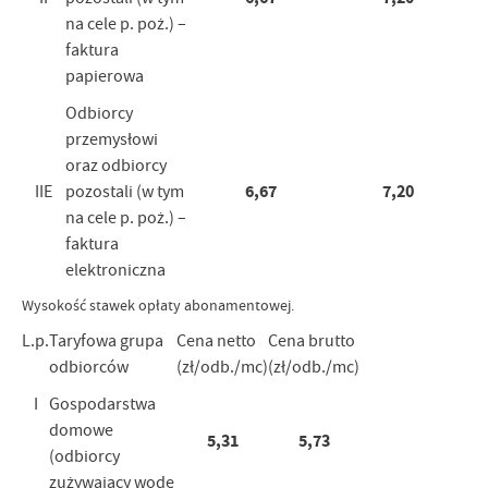
na cele p. poż.) –
faktura
papierowa
Odbiorcy
przemysłowi
oraz odbiorcy
6,67
7,20
IIE
pozostali (w tym
na cele p. poż.) –
faktura
elektroniczna
Wysokość stawek opłaty abonamentowej.
L.p.
Taryfowa grupa
Cena netto
Cena brutto
odbiorców
(zł/odb./mc)
(zł/odb./mc)
I
Gospodarstwa
domowe
5,31
5,73
(odbiorcy
zużywający wodę