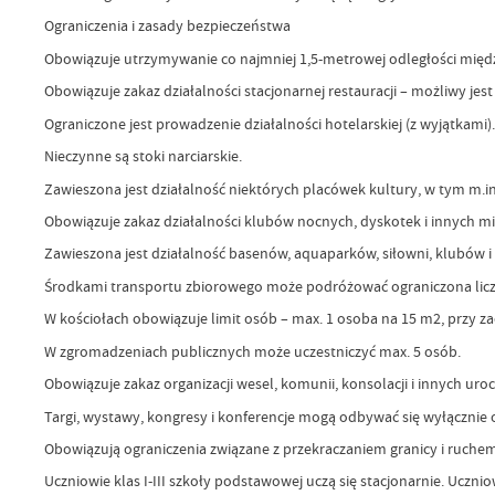
Ograniczenia i zasady bezpieczeństwa
Obowiązuje utrzymywanie co najmniej 1,5-metrowej odległości między p
Obowiązuje zakaz działalności stacjonarnej restauracji – możliwy je
Ograniczone jest prowadzenie działalności hotelarskiej (z wyjątkami).
Nieczynne są stoki narciarskie.
Zawieszona jest działalność niektórych placówek kultury, w tym m.in.
Obowiązuje zakaz działalności klubów nocnych, dyskotek i innych m
Zawieszona jest działalność basenów, aquaparków, siłowni, klubów i 
Środkami transportu zbiorowego może podróżować ograniczona licz
W kościołach obowiązuje limit osób – max. 1 osoba na 15 m2, przy zac
W zgromadzeniach publicznych może uczestniczyć max. 5 osób.
Obowiązuje zakaz organizacji wesel, komunii, konsolacji i innych uro
Targi, wystawy, kongresy i konferencje mogą odbywać się wyłącznie o
Obowiązują ograniczenia związane z przekraczaniem granicy i ruc
Uczniowie klas I-III szkoły podstawowej uczą się stacjonarnie. Ucz