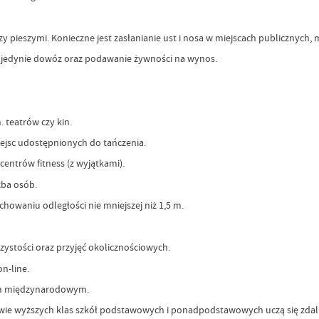
ieszymi. Konieczne jest zasłanianie ust i nosa w miejscach publicznych, m.i
st jedynie dowóz oraz podawanie żywności na wynos.
 teatrów czy kin.
iejsc udostępnionych do tańczenia.
centrów fitness (z wyjątkami).
ba osób.
howaniu odległości nie mniejszej niż 1,5 m.
czystości oraz przyjęć okolicznościowych.
n-line.
hem międzynarodowym.
niowie wyższych klas szkół podstawowych i ponadpodstawowych uczą się zdal