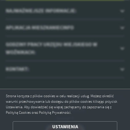
NAJWAŻNIEJSZE INFORMACJE:
APLIKACJA MIESZKANIECINFO
GODZINY PRACY URZĘDU MIEJSKIEGO W
WOŹNIKACH:
KONTAKT:
Strona korzysta z plików cookies w celu realizacji usług. Możesz określić
warunki przechowywania lub dostępu do plików cookies klikając przycisk
Ustawienia. Aby dowiedzieć się więcej zachęcamy do zapoznania się z
Odwiedzin: 2047215
Polityką Cookies oraz Polityką Prywatności.
ZAPISZ WYBRANE
Online: 7
USTAWIENIA
ODRZUĆ WSZYSTKIE