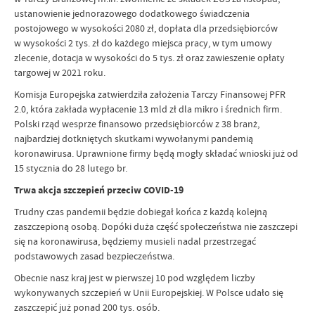
ustanowienie jednorazowego dodatkowego świadczenia
postojowego w wysokości 2080 zł, dopłata dla przedsiębiorców
w wysokości 2 tys. zł do każdego miejsca pracy, w tym umowy
zlecenie, dotacja w wysokości do 5 tys. zł oraz zawieszenie opłaty
targowej w 2021 roku.
Komisja Europejska zatwierdziła założenia Tarczy Finansowej PFR
2.0, która zakłada wypłacenie 13 mld zł dla mikro i średnich firm.
Polski rząd wesprze finansowo przedsiębiorców z 38 branż,
najbardziej dotkniętych skutkami wywołanymi pandemią
koronawirusa. Uprawnione firmy będą mogły składać wnioski już od
15 stycznia do 28 lutego br.
Trwa akcja szczepień przeciw COVID-19
Trudny czas pandemii będzie dobiegał końca z każdą kolejną
zaszczepioną osobą. Dopóki duża część społeczeństwa nie zaszczepi
się na koronawirusa, będziemy musieli nadal przestrzegać
podstawowych zasad bezpieczeństwa.
Obecnie nasz kraj jest w pierwszej 10 pod względem liczby
wykonywanych szczepień w Unii Europejskiej. W Polsce udało się
zaszczepić już ponad 200 tys. osób.