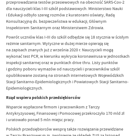
przeprowadzania testów przesiewowych na obecność SARS-Cov-2
dla nauczycieli klas I-III szkół podstawowych. Ministerstwo Nauki
i Edukacji odbyło szereg rozmów z kuratorami oświaty, Radą
Konsultacyjną ds. bezpieczeństwa w edukacji, Głównym
Inspektorem Sanitarnym oraz Ministerstwem Zdrowia.
Powrót uczniów klas I-III do szkół odbędzie się 18 stycznia w ścisłym
reżimie sanitarnym. Wytyczne w dużej mierze opierają się
na zapisach znanych już z września 2020 r. Nauczycieli mogą
wykonać test PCR, w kierunku wykrycia koronawirusa w jednostkach
inspekcji sanitarnej oraz w punktach drive thru. Listy punktów
i godziny poboru wymazów od nauczycieli i pracowników szkół
opublikowane zostaną na stronach internetowych Wojewódzkich
Stacji Sanitarno-Epidemiologicznych i Powiatowych Stacji Sanitarno-
Epidemiologicznych.
Rząd wspiera polskich przedsiębiorców
Wsparcie wypłacone firmom i pracownikom z Tarczy
Antykryzysowej, Finansowej i Pomocowej przekroczyło 170 mld zł
i uratowało ponad 5 mln miejsc pracy.
Polskich przedsiębiorców wesprą także rozwiązania przewidziane
w Tarczy Branżowej m.in. zwolnienie ze składek ZUS za listopad,