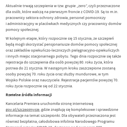
Aktualnie trwają szczepienia w tzw. grupie „zero”, czyli przeznaczone
dla osób,
które walczą na pierwszym froncie z COVID-19. Są to m.in.
pracownicy sektora ochrony zdrowia, personel pomocniczy
i administracyjny w placówkach medycznych czy pracownicy domów
pomocy społecznej.
W kolejnym etapie, który rozpocznie się 15 stycznia,
ze szczepień
będą mogli skorzystać pensjonariusze domów pomocy społecznej
oraz zakładów opiekuńczo-leczniczych pielęgnacyjno-opiekuńczych
i innych miejsc stacjonarnego pobytu. Tego dnia rozpocznie się także
rejestracja do szczepienia dla osób powyżej 80. roku życia, która
potrwa do 21 stycznia. W następnym kroku zaszczepione zostaną
osoby powyżej 70. roku życia oraz służby mundurowe, w tym
Wojsko Polskie oraz nauczyciele. Rejestracja pacjentów powyżej 70.
roku życia rozpocznie się od 22 stycznia.
Rzetelne źródła informacji
Kancelaria Premiera uruchomiła stronę internetową
gov.pl/szczepimysie
, gdzie znajdują się kompleksowe i sprawdzone
informacje na temat szczepionki. Dla obywateli przeznaczona jest
również bezpłatna, całodobowa infolinia Narodowego Programu