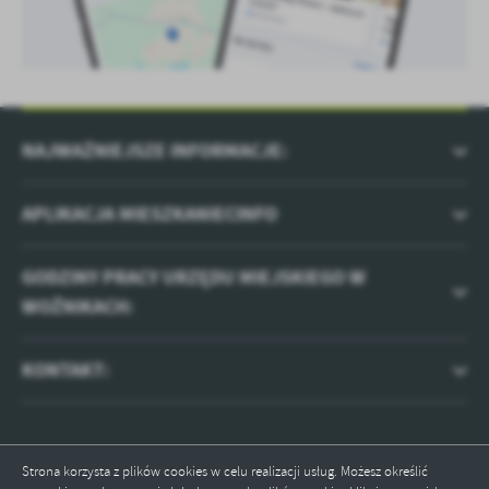
NAJWAŻNIEJSZE INFORMACJE:
APLIKACJA MIESZKANIECINFO
GODZINY PRACY URZĘDU MIEJSKIEGO W
WOŹNIKACH:
KONTAKT:
Strona korzysta z plików cookies w celu realizacji usług. Możesz określić