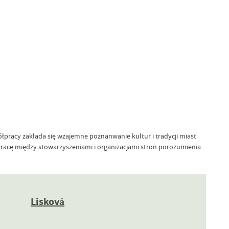
pracy zakłada się wzajemne poznanwanie kultur i tradycji miast
łpracę między stowarzyszeniami i organizacjami stron porozumienia.
Liskov
á