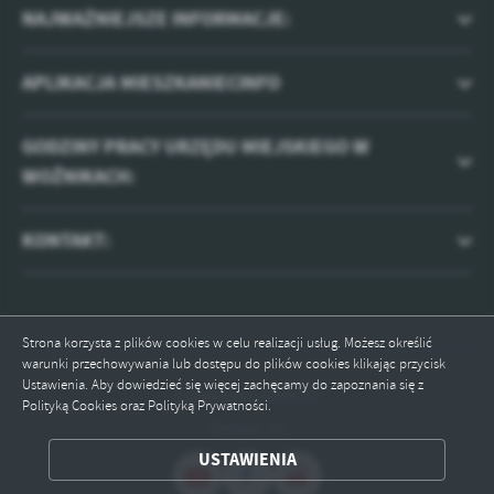
NAJWAŻNIEJSZE INFORMACJE:
APLIKACJA MIESZKANIECINFO
GODZINY PRACY URZĘDU MIEJSKIEGO W
WOŹNIKACH:
KONTAKT:
Strona korzysta z plików cookies w celu realizacji usług. Możesz określić
warunki przechowywania lub dostępu do plików cookies klikając przycisk
Ustawienia. Aby dowiedzieć się więcej zachęcamy do zapoznania się z
Odwiedzin: 2046537
Polityką Cookies oraz Polityką Prywatności.
Online: 13
ZAPISZ WYBRANE
USTAWIENIA
ODRZUĆ WSZYSTKIE