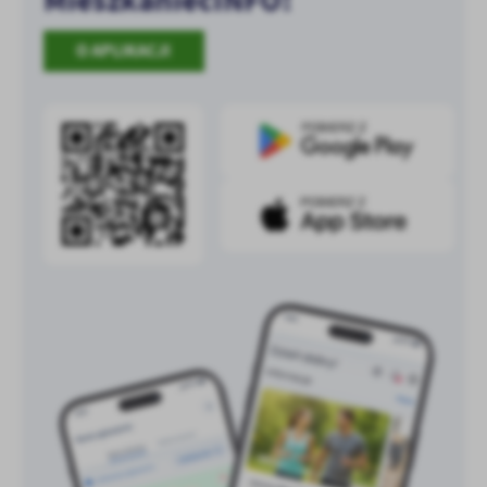
MieszkaniecINFO!
O APLIKACJI