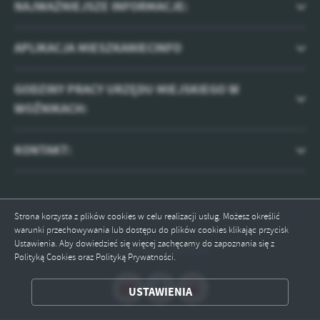
NAJWAŻNIEJSZE INFORMACJE:
APLIKACJA MIESZKANIECINFO
GODZINY PRACY URZĘDU MIEJSKIEGO W
WOŹNIKACH:
KONTAKT:
Strona korzysta z plików cookies w celu realizacji usług. Możesz określić
warunki przechowywania lub dostępu do plików cookies klikając przycisk
Ustawienia. Aby dowiedzieć się więcej zachęcamy do zapoznania się z
Odwiedzin: 2047016
Polityką Cookies oraz Polityką Prywatności.
ZAPISZ WYBRANE
USTAWIENIA
ODRZUĆ WSZYSTKIE