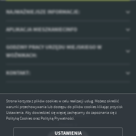
NAJWAŻNIEJSZE INFORMACJE:
APLIKACJA MIESZKANIECINFO
GODZINY PRACY URZĘDU MIEJSKIEGO W
WOŹNIKACH:
KONTAKT:
Strona korzysta z plików cookies w celu realizacji usług. Możesz określić
warunki przechowywania lub dostępu do plików cookies klikając przycisk
Ustawienia. Aby dowiedzieć się więcej zachęcamy do zapoznania się z
Odwiedzin: 2046874
Polityką Cookies oraz Polityką Prywatności.
Online: 2
ZAPISZ WYBRANE
USTAWIENIA