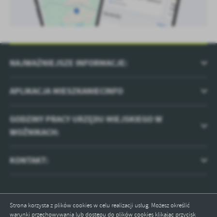
NAJWAŻNIEJSZE INFORMACJE:
APLIKACJA MIESZKANIECINFO
GODZINY PRACY URZĘDU MIEJSKIEGO W
WOŹNIKACH:
KONTAKT:
Strona korzysta z plików cookies w celu realizacji usług. Możesz określić
warunki przechowywania lub dostępu do plików cookies klikając przycisk