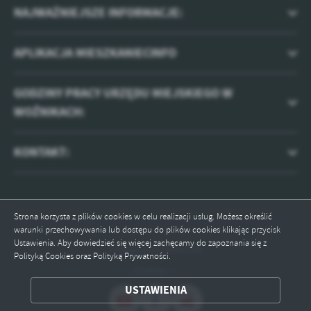
NAJWAŻNIEJSZE INFORMACJE:
APLIKACJA MIESZKANIECINFO
GODZINY PRACY URZĘDU MIEJSKIEGO W
WOŹNIKACH:
KONTAKT:
Strona korzysta z plików cookies w celu realizacji usług. Możesz określić
warunki przechowywania lub dostępu do plików cookies klikając przycisk
Ustawienia. Aby dowiedzieć się więcej zachęcamy do zapoznania się z
ZAPISZ WYBRANE
Odwiedzin: 2046798
Polityką Cookies oraz Polityką Prywatności.
Online: 7
ODRZUĆ WSZYSTKIE
USTAWIENIA