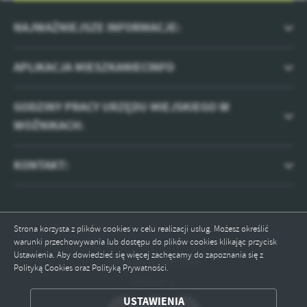
NAJWAŻNIEJSZE INFORMACJE:
APLIKACJA MIESZKANIECINFO
GODZINY PRACY URZĘDU MIEJSKIEGO W
WOŹNIKACH:
KONTAKT:
Strona korzysta z plików cookies w celu realizacji usług. Możesz określić
warunki przechowywania lub dostępu do plików cookies klikając przycisk
Ustawienia. Aby dowiedzieć się więcej zachęcamy do zapoznania się z
Odwiedzin: 2047054
Polityką Cookies oraz Polityką Prywatności.
ZAPISZ WYBRANE
Online: 3
USTAWIENIA