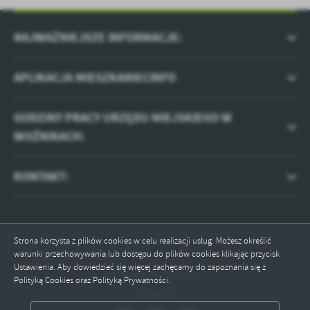
NAJWAŻNIEJSZE INFORMACJE:
APLIKACJA MIESZKANIECINFO
GODZINY PRACY URZĘDU MIEJSKIEGO W
WOŹNIKACH:
KONTAKT:
Strona korzysta z plików cookies w celu realizacji usług. Możesz określić
warunki przechowywania lub dostępu do plików cookies klikając przycisk
Ustawienia. Aby dowiedzieć się więcej zachęcamy do zapoznania się z
Odwiedzin: 2046349
Polityką Cookies oraz Polityką Prywatności.
ZAPISZ WYBRANE
Online: 3