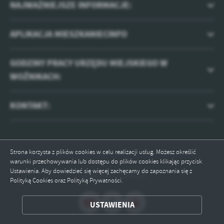
NAJWAŻNIEJSZE INFORMACJE:
APLIKACJA MIESZKANIECINFO
GODZINY PRACY URZĘDU MIEJSKIEGO W
WOŹNIKACH:
KONTAKT:
Strona korzysta z plików cookies w celu realizacji usług. Możesz określić
warunki przechowywania lub dostępu do plików cookies klikając przycisk
Ustawienia. Aby dowiedzieć się więcej zachęcamy do zapoznania się z
Odwiedzin: 2047015
Polityką Cookies oraz Polityką Prywatności.
ZAPISZ WYBRANE
USTAWIENIA
ODRZUĆ WSZYSTKIE