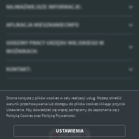
NAJWAŻNIEJSZE INFORMACJE:
APLIKACJA MIESZKANIECINFO
GODZINY PRACY URZĘDU MIEJSKIEGO W
WOŹNIKACH:
KONTAKT:
Strona korzysta z plików cookies w celu realizacji usług. Możesz określić
warunki przechowywania lub dostępu do plików cookies klikając przycisk
Ustawienia. Aby dowiedzieć się więcej zachęcamy do zapoznania się z
Odwiedzin: 2047759
Polityką Cookies oraz Polityką Prywatności.
Online: 9
ZAPISZ WYBRANE
USTAWIENIA